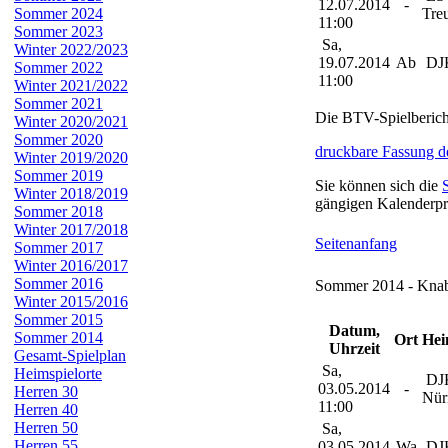
12.07.2014
-
Sommer 2024
Tre
11:00
Sommer 2023
Sa,
Winter 2022/2023
19.07.2014
Ab
DJK
Sommer 2022
11:00
Winter 2021/2022
Sommer 2021
Die BTV-Spielberic
Winter 2020/2021
Sommer 2020
druckbare Fassung d
Winter 2019/2020
Sommer 2019
Sie können sich die
Winter 2018/2019
gängigen Kalenderpr
Sommer 2018
Winter 2017/2018
Seitenanfang
Sommer 2017
Winter 2016/2017
Sommer 2016
Sommer 2014 - Knab
Winter 2015/2016
Sommer 2015
Datum,
Sommer 2014
Ort
Hei
Uhrzeit
Gesamt-Spielplan
Sa,
Heimspielorte
DJK
03.05.2014
-
Herren 30
Nür
11:00
Herren 40
Herren 50
Sa,
Herren 55
03.05.2014
Wa
DJK