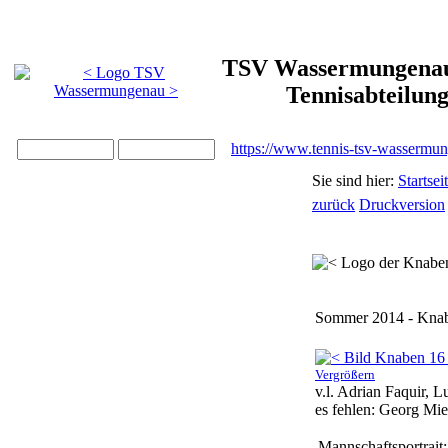
TSV Wassermungenau 
Tennisabteilun
https://www.tennis-tsv-wassermu
Sie sind hier:
Startsei
zurück
Druckversion
Sommer 2014 - Kna
Vergrößern
v.l. Adrian Faquir, 
es fehlen: Georg Mie
Mannschaftsportrait: