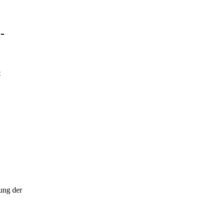
-
e
lung der