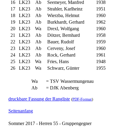
16
LK23
Ab
Seemeyer, Manfred
1938
17
LK23
Ab
Strahler, Karlheinz
1951
18
LK23
Ab
Wierzba, Helmut
1960
19
LK23
Ab
Burkhardt, Gerhard
1962
20
LK23
Wa
Drexl, Wolfgang
1960
21
LK23
Ab
Dötzer, Bernhard
1958
22
LK23
Ab
Bauer, Rudolf
1959
23
LK23
Ab
Cerveny, Josef
1960
24
LK23
Ab
Rock, Gerhard
1961
25
LK23
Wa
Fries, Hans
1948
26
LK23
Wa
Schwarz, Günter
1955
Wa
= TSV Wassermungenau
Ab
= DJK Abenberg
druckbare Fassung der Rangliste
(
PDF-Format
)
Seitenanfang
Sommer 2017 - Herren 55 - Gruppengegner