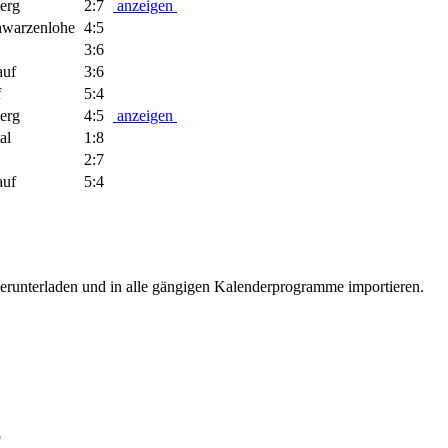
erg
2:7
anzeigen
warzenlohe
4:5
3:6
uf
3:6
f
5:4
erg
4:5
anzeigen
al
1:8
2:7
uf
5:4
erunterladen und in alle gängigen Kalenderprogramme importieren.
5