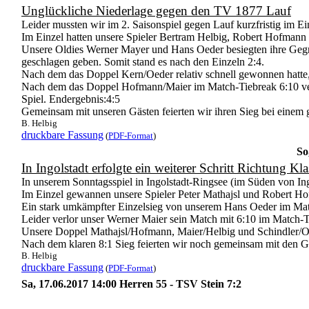
Unglückliche Niederlage gegen den TV 1877 Lauf
Leider mussten wir im 2. Saisonspiel gegen Lauf kurzfristig im Ei
Im Einzel hatten unsere Spieler Bertram Helbig, Robert Hofmann
Unsere Oldies Werner Mayer und Hans Oeder besiegten ihre Gegne
geschlagen geben. Somit stand es nach den Einzeln 2:4.
Nach dem das Doppel Kern/Oeder relativ schnell gewonnen hatte,
Nach dem das Doppel Hofmann/Maier im Match-Tiebreak 6:10 verl
Spiel. Endergebnis:4:5
Gemeinsam mit unseren Gästen feierten wir ihren Sieg bei einem 
B. Helbig
druckbare Fassung
(
PDF-Format
)
So
In Ingolstadt erfolgte ein weiterer Schritt Richtung Kla
In unserem Sonntagsspiel in Ingolstadt-Ringsee (im Süden von Ingo
Im Einzel gewannen unsere Spieler Peter Mathajsl und Robert Hof
Ein stark umkämpfter Einzelsieg von unserem Hans Oeder im Matc
Leider verlor unser Werner Maier sein Match mit 6:10 im Match-T
Unsere Doppel Mathajsl/Hofmann, Maier/Helbig und Schindler/Oe
Nach dem klaren 8:1 Sieg feierten wir noch gemeinsam mit den Ga
B. Helbig
druckbare Fassung
(
PDF-Format
)
Sa, 17.06.2017 14:00 Herren 55 - TSV Stein 7:2