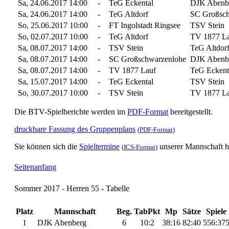
Sa, 24.06.2017 14:00
-
TeG Eckental
DJK Abenb
Sa, 24.06.2017 14:00
-
TeG Altdorf
SC Großsch
So, 25.06.2017 10:00
-
FT Ingolstadt Ringsee
TSV Stein
So, 02.07.2017 10:00
-
TeG Altdorf
TV 1877 La
Sa, 08.07.2017 14:00
-
TSV Stein
TeG Altdor
Sa, 08.07.2017 14:00
-
SC Großschwarzenlohe
DJK Abenb
Sa, 08.07.2017 14:00
-
TV 1877 Lauf
TeG Eckent
Sa, 15.07.2017 14:00
-
TeG Eckental
TSV Stein
So, 30.07.2017 10:00
-
TSV Stein
TV 1877 La
Die BTV-Spielberichte werden im
PDF-Format
bereitgestellt.
druckbare Fassung des Gruppenplans
(
PDF-Format
)
Sie können sich die
Spieltermine
unserer Mannschaft h
(
ICS-Format
)
Seitenanfang
Sommer 2017 - Herren 55 - Tabelle
Platz
Mannschaft
Beg.
TabPkt
Mp
Sätze
Spiele
1
DJK Abenberg
6
10:2
38:16
82:40
556:37