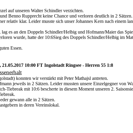
nzel auf unseren Walter Schindler verzichten.
 und Benno Rupprecht keine Chance und verloren deutlich in 2 Sätzen.
r relativ klar. Leider musste sich unser Johannes Kern nach einem 
 lag es an den Doppeln Schindler/Helbig und Hofmann/Maier das Spie
oren wurde, hatte der 10:6Sieg des Doppels Schindler/Helbig im Ma
guten Essen.
, 21.05.2017 10:00 FT Ingolstadt Ringsee - Herren 55 1:8
ssenerhalt
lstadt) konnten wir verstärkt mit Peter Mathajsl antreten.
mann jeweils in 2 Sätzen. Leider mussten unsere Einzelgegner von Wal
h-Tiebreak mit 10:6 bescherte in diesem Moment unseren 2. Saisonsie
iebreak.
der gewann alle in 2 Sätzen.
stgebern in deren Vereinslokal.