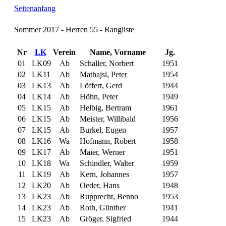
Seitenanfang
Sommer 2017 - Herren 55 - Rangliste
Nr
LK
Verein
Name, Vorname
Jg.
01
LK09
Ab
Schaller, Norbert
1951
02
LK11
Ab
Mathajsl, Peter
1954
03
LK13
Ab
Löffert, Gerd
1944
04
LK14
Ab
Höhn, Peter
1949
05
LK15
Ab
Helbig, Bertram
1961
06
LK15
Ab
Meister, Willibald
1956
07
LK15
Ab
Burkel, Eugen
1957
08
LK16
Wa
Hofmann, Robert
1958
09
LK17
Ab
Maier, Werner
1951
10
LK18
Wa
Schindler, Walter
1959
11
LK19
Ab
Kern, Johannes
1957
12
LK20
Ab
Oeder, Hans
1948
13
LK23
Ab
Rupprecht, Benno
1953
14
LK23
Ab
Roth, Günther
1941
15
LK23
Ab
Gröger, Sigfried
1944