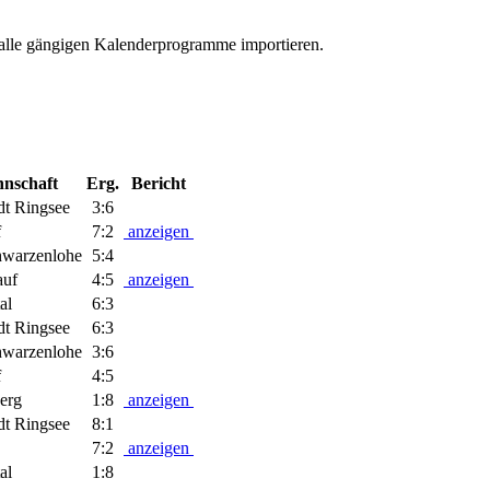
 alle gängigen Kalenderprogramme importieren.
nschaft
Erg.
Bericht
dt Ringsee
3:6
f
7:2
anzeigen
warzenlohe
5:4
uf
4:5
anzeigen
al
6:3
dt Ringsee
6:3
warzenlohe
3:6
f
4:5
erg
1:8
anzeigen
dt Ringsee
8:1
7:2
anzeigen
al
1:8