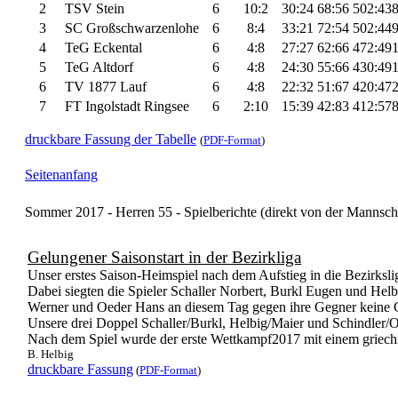
2
TSV Stein
6
10:2
30:24
68:56
502:43
3
SC Großschwarzenlohe
6
8:4
33:21
72:54
502:44
4
TeG Eckental
6
4:8
27:27
62:66
472:49
5
TeG Altdorf
6
4:8
24:30
55:66
430:49
6
TV 1877 Lauf
6
4:8
22:32
51:67
420:47
7
FT Ingolstadt Ringsee
6
2:10
15:39
42:83
412:57
druckbare Fassung der Tabelle
(
PDF-Format
)
Seitenanfang
Sommer 2017 - Herren 55 - Spielberichte (direkt von der Mannsch
Gelungener Saisonstart in der Bezirkliga
Unser erstes Saison-Heimspiel nach dem Aufstieg in die Bezirksl
Dabei siegten die Spieler Schaller Norbert, Burkl Eugen und Helb
Werner und Oeder Hans an diesem Tag gegen ihre Gegner keine C
Unsere drei Doppel Schaller/Burkl, Helbig/Maier und Schindler/
Nach dem Spiel wurde der erste Wettkampf2017 mit einem griechi
B. Helbig
druckbare Fassung
(
PDF-Format
)