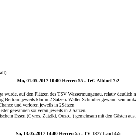
8
9
1
1
2
8
aft)
Mo, 01.05.2017 10:00 Herren 55 - TeG Altdorf 7:2
iga wurde, auf den Plätzen des TSV Wassermungenau, relativ deutlich 
ig Bertram jeweils klar in 2 Sätzen. Walter Schindler gewann sein umk
hance und verloren jeweils in 2Sätzen.
Oeder gewannen souverän jeweils in 2 Sätzen.
schem Essen (Gyros, Zatziki, Ouzo...) gemeinsam mit den Gästen aus 
Sa, 13.05.2017 14:00 Herren 55 - TV 1877 Lauf 4:5