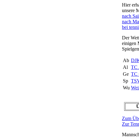
Hier erh
unsere 
nach Sa
nach Ma
bei tenni
Der Wett
einigen 
Spielgem
Ab
DJK
Al
TC 
Ge
TC 
Sp
TSV
Wu
Wei
Ü
Zum Übe
Zur Tenn
Mannsch