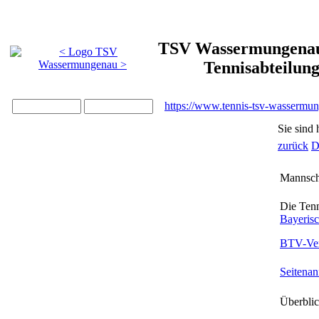
TSV Wassermungenau 
Tennisabteilun
https://www.tennis-tsv-wassermu
Sie sind 
zurück
D
Mannsch
Die Tenn
Bayeris
BTV-Ver
Seitenan
Überbli