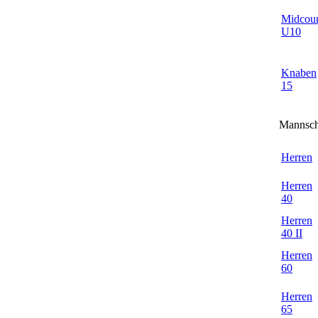
Midcour
U10
Knaben
15
Mannsch
Herren
Herren
40
Herren
40 II
Herren
60
Herren
65