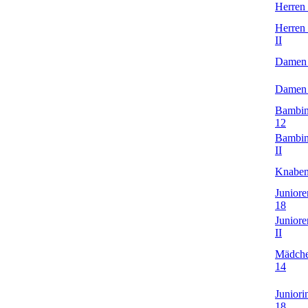
Herren
Herren
II
Damen
Damen
Bambin
12
Bambin
II
Knaben
Juniore
18
Juniore
II
Mädch
14
Juniori
18