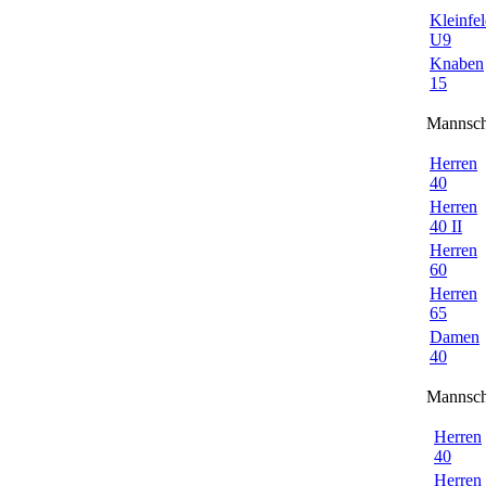
Kleinfe
U9
Knaben
15
Mannsch
Herren
40
Herren
40 II
Herren
60
Herren
65
Damen
40
Mannsch
Herren
40
Herren