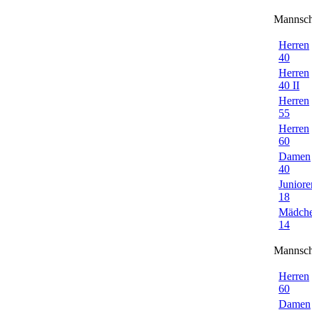
Mannsch
Herren
40
Herren
40 II
Herren
55
Herren
60
Damen
40
Juniore
18
Mädch
14
Mannsch
Herren
60
Damen