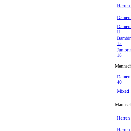
Herren
Damen
Damen
II
Bambin
12
Juniori
18
Mannsch
Damen
40
Mixed
Mannsch
Herren
Herren