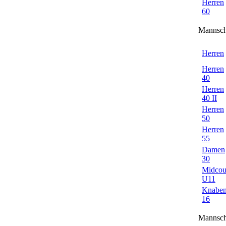
Herren
60
Mannsch
Herren
Herren
40
Herren
40 II
Herren
50
Herren
55
Damen
30
Midcou
U11
Knabe
16
Mannsch