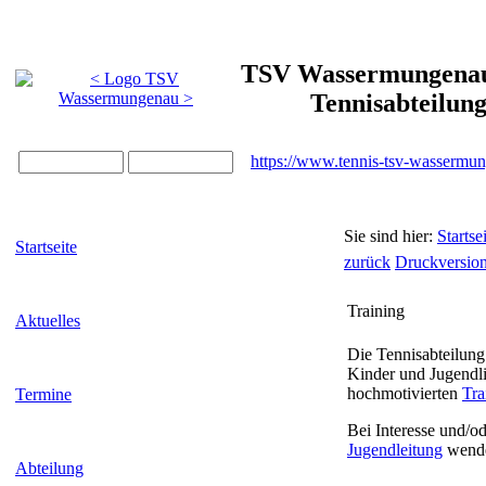
TSV Wassermungenau 
Tennisabteilun
https://www.tennis-tsv-wassermu
Sie sind hier:
Startse
Startseite
zurück
Druckversio
Training
Aktuelles
Die Tennisabteilung 
Kinder und Jugendli
hochmotivierten
Tra
Termine
Bei Interesse und/o
Jugendleitung
wend
Abteilung