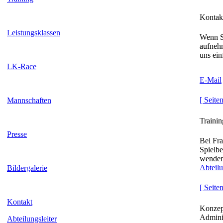
Kontak
Leistungsklassen
Wenn S
aufneh
uns ein
LK-Race
E-Mail
[ Seite
Mannschaften
Trainin
Presse
Bei Fr
Spielbe
wenden 
Abteilu
Bildergalerie
[ Seite
Kontakt
Konzep
Adminis
Abteilungsleiter