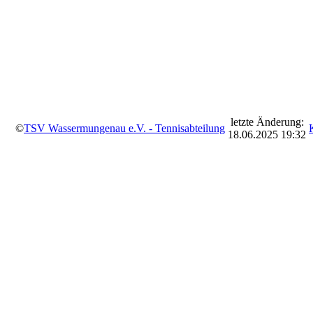
letzte Änderung:
©
TSV Wassermungenau e.V. - Tennisabteilung
18.06.2025 19:32