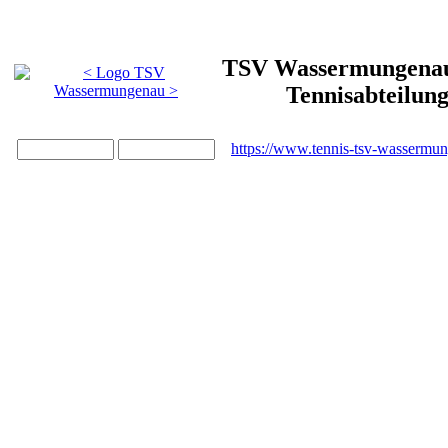
TSV Wassermungenau 
Tennisabteilun
https://www.tennis-tsv-wassermu