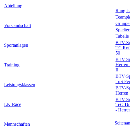
Abteilung
Ranglis
Teampl
Gruppe
Vorstandschaft
Spielte
Tabelle
BTV-Spi
Sportanlagen
TC Roth
50
BTV-Spi
Herren
Training
II
BTV-Spi
TuS Feu
Leistungsklassen
BTV-Spi
Herren 
BTV-Spi
LK-Race
TeG Dom
- Herre
Seitena
Mannschaften