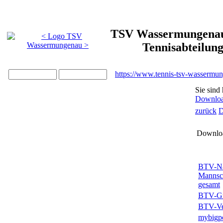
TSV Wassermungenau 
Tennisabteilun
https://www.tennis-tsv-wassermu
Sie sind 
Downlo
zurück
D
Downloa
BTV-Na
Mannsc
gesamt
BTV-Gr
BTV-Ver
mybigpo