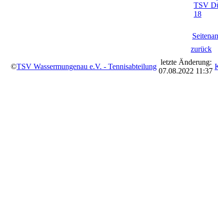
TSV Dü
18
Seitena
zurück
letzte Änderung:
©
TSV Wassermungenau e.V. - Tennisabteilung
07.08.2022 11:37