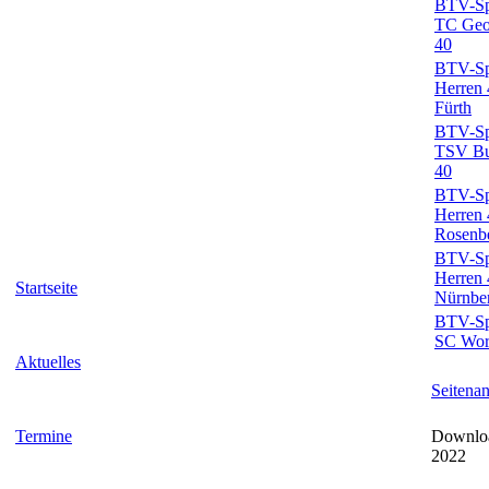
BTV-Spi
TC Geo
40
BTV-Spi
Herren 
Fürth
BTV-Spi
TSV Bur
40
BTV-Spi
Herren
Rosenb
BTV-Spi
Herren 
Startseite
Nürnbe
BTV-Spi
SC Worz
Aktuelles
Seitena
Termine
Downloa
2022