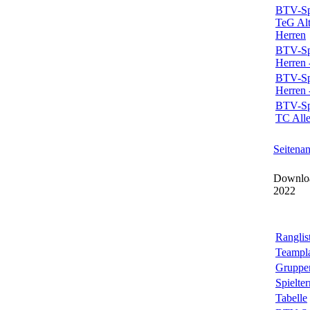
BTV-Spi
TeG Alt
Herren
BTV-Spi
Herren 
BTV-Spi
Herren 
BTV-Spi
TC Alle
Seitena
Downloa
2022
Ranglis
Teampl
Gruppe
Spielte
Tabelle