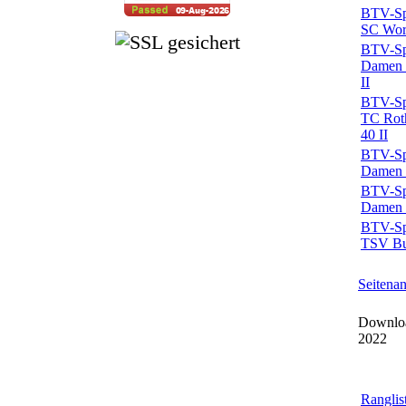
BTV-Spi
SC Worz
BTV-Spi
Damen 4
II
BTV-Spi
TC Rot
40 II
BTV-Spi
Damen 4
BTV-Spi
Damen 4
BTV-Spi
TSV Bu
Seitena
Downloa
2022
Ranglis