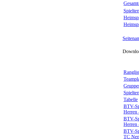
Gesamt-
Spielte
Heimspi
Heimsp
Seitena
Downloa
Ranglis
Teampl
Gruppe
Spielte
Tabelle
BTV-Spi
Herren
BTV-Spi
Herren 
BTV-Spi
TC Nenn