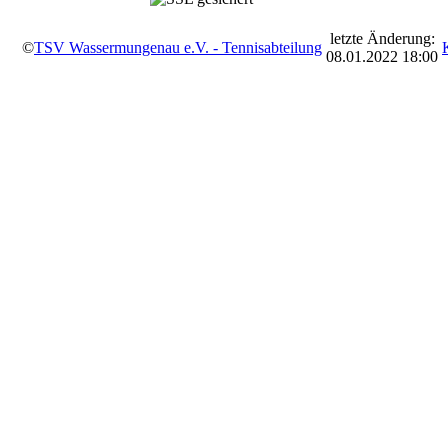
letzte Änderung:
©
TSV Wassermungenau e.V. - Tennisabteilung
08.01.2022 18:00