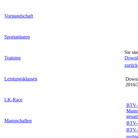
Vorstandschaft
Sportanlagen
Sie sin
Training
Downl
zurück
Leistungsklassen
Downl
2016/
LK-Race
BTV-
Manns
gesam
Mannschaften
BTV-G
BTV-V
mybig