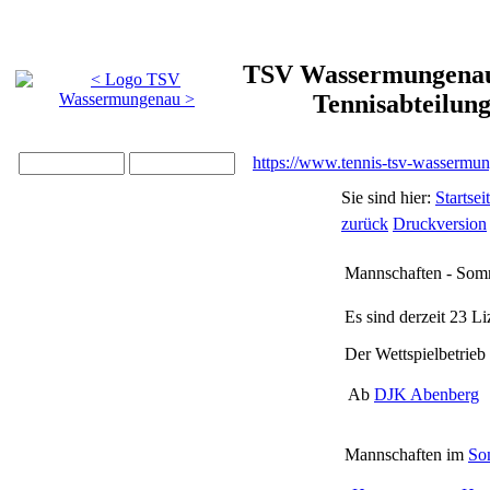
TSV Wassermungenau 
Tennisabteilun
https://www.tennis-tsv-wassermu
Sie sind hier:
Startsei
zurück
Druckversion
Mannschaften - Som
Es sind derzeit
23
Li
Der Wettspielbetrieb 
Ab
DJK Abenberg
Mannschaften im
So