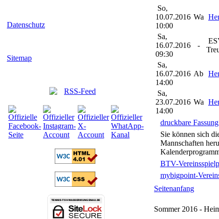
So,
10.07.2016
Wa
Her
Datenschutz
10:00
Sa,
ES
16.07.2016
-
Treu
09:30
Sitemap
Sa,
16.07.2016
Ab
Her
14:00
Sa,
23.07.2016
Wa
Her
14:00
druckbare Fassung
Sie können sich di
Mannschaften herun
Kalenderprogramme
BTV-Vereinsspielp
mybigpoint-Vereins
Seitenanfang
Sommer 2016 - Heim