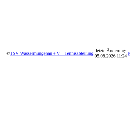
letzte Änderung:
©
TSV Wassermungenau e.V. - Tennisabteilung
05.08.2026 11:24