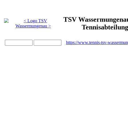
TSV Wassermungenau 
Tennisabteilun
https://www.tennis-tsv-wassermu