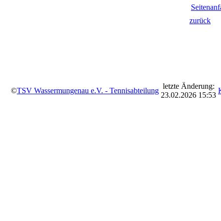
Seitenan
zurück
letzte Änderung:
©
TSV Wassermungenau e.V. - Tennisabteilung
23.02.2026 15:53