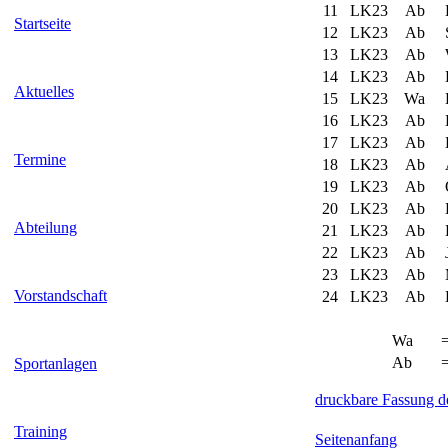
11
LK23
Ab
Startseite
12
LK23
Ab
S
13
LK23
Ab
14
LK23
Ab
L
Aktuelles
15
LK23
Wa
16
LK23
Ab
17
LK23
Ab
Termine
18
LK23
Ab
19
LK23
Ab
20
LK23
Ab
Abteilung
21
LK23
Ab
22
LK23
Ab
J
23
LK23
Ab
Vorstandschaft
24
LK23
Ab
Wa
Ab
Sportanlagen
druckbare Fassung de
Training
Seitenanfang