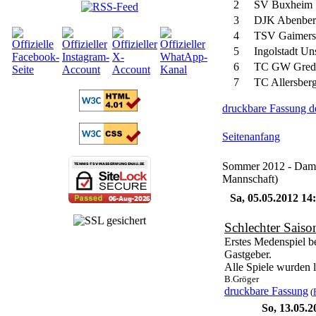
2
SV Buxheim
3
DJK Abenber
4
TSV Gaimers
5
Ingolstadt Un
6
TC GW Gred
7
TC Allersber
druckbare Fassung d
Seitenanfang
Sommer 2012 - Damen
Mannschaft)
Sa, 05.05.2012 1
Schlechter Saison
Erstes Medenspiel b
Gastgeber.
Alle Spiele wurden l
B.Gröger
druckbare Fassung
(
So, 13.05.