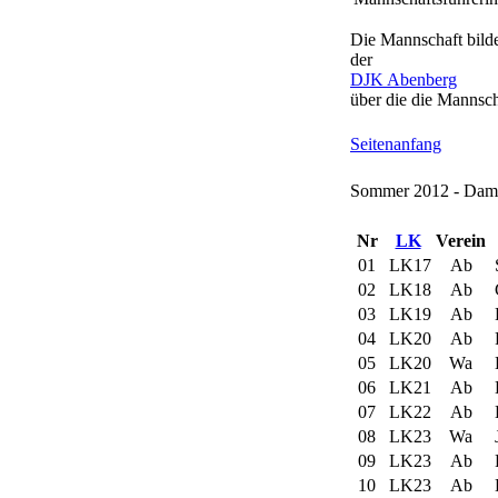
Die Mannschaft bild
der
DJK Abenberg
über die die Mannsch
Seitenanfang
Sommer 2012 - Dame
Nr
LK
Verein
01
LK17
Ab
S
02
LK18
Ab
G
03
LK19
Ab
04
LK20
Ab
F
05
LK20
Wa
06
LK21
Ab
07
LK22
Ab
08
LK23
Wa
J
09
LK23
Ab
P
10
LK23
Ab