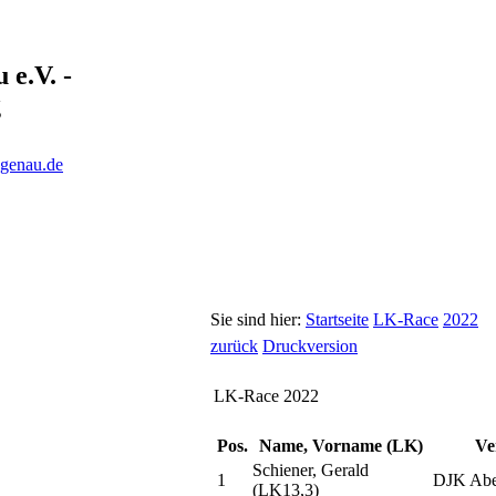
e.V. -
g
ngenau.de
Sie sind hier:
Startseite
LK-Race
2022
zurück
Druckversion
LK-Race 2022
Pos.
Name, Vorname (LK)
Ve
Schiener, Gerald
1
DJK Abe
(LK13,3)