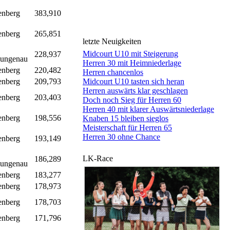
nberg
383,910
nberg
265,851
letzte Neuigkeiten
Midcourt U10 mit Steigerung
228,937
ungenau
Herren 30 mit Heimniederlage
nberg
220,482
Herren chancenlos
nberg
209,793
Midcourt U10 tasten sich heran
Herren auswärts klar geschlagen
nberg
203,403
Doch noch Sieg für Herren 60
Herren 40 mit klarer Auswärtsniederlage
nberg
198,556
Knaben 15 bleiben sieglos
Meisterschaft für Herren 65
Herren 30 ohne Chance
nberg
193,149
LK-Race
186,289
ungenau
nberg
183,277
nberg
178,973
nberg
178,703
nberg
171,796