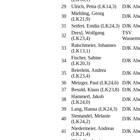
29
Ulrich, Petra (LK14,3)
DJK Abe
Miehling, Georg
30
DJK Abe
(LK21,9)
31
Seifert, Emilia (LK24,3)
DJK Abe
Drexl, Wolfgang
TSV
32
(LK23,4)
Wasserm
Ratschmeier, Johannes
33
DJK Abe
(LK13,1)
Fischer, Sabine
34
DJK Abe
(LK20,3)
Beierlein, Andrea
35
DJK Abe
(LK23,4)
36
Metzger, Paul (LK24,6)
DJK Abe
37
Besold, Klaus (LK23,8)
DJK Abe
Hammerl, Jakob
38
DJK Abe
(LK24,0)
39
Lang, Hanna (LK24,3)
DJK Abe
Siemandel, Melanie
40
DJK Abe
(LK24,2)
Niedermeier, Andreas
41
DJK Abe
(LK21,4)