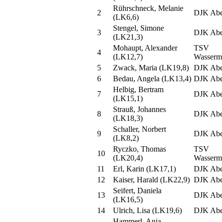
Rührschneck, Melanie
2
DJK Abe
(LK6,6)
Stengel, Simone
3
DJK Abe
(LK21,3)
Mohaupt, Alexander
TSV
4
(LK12,7)
Wasserm
5
Zwack, Maria (LK19,8)
DJK Abe
6
Bedau, Angela (LK13,4)
DJK Abe
Helbig, Bertram
7
DJK Abe
(LK15,1)
Strauß, Johannes
8
DJK Abe
(LK18,3)
Schaller, Norbert
9
DJK Abe
(LK8,2)
Ryczko, Thomas
TSV
10
(LK20,4)
Wasserm
11
Erl, Karin (LK17,1)
DJK Abe
12
Kaiser, Harald (LK22,9)
DJK Abe
Seifert, Daniela
13
DJK Abe
(LK16,5)
14
Ulrich, Lisa (LK19,6)
DJK Abe
Hammerl, Anja