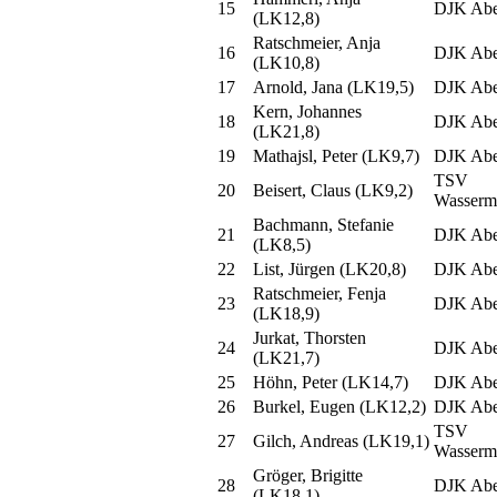
15
DJK Abe
(LK12,8)
Ratschmeier, Anja
16
DJK Abe
(LK10,8)
17
Arnold, Jana (LK19,5)
DJK Abe
Kern, Johannes
18
DJK Abe
(LK21,8)
19
Mathajsl, Peter (LK9,7)
DJK Abe
TSV
20
Beisert, Claus (LK9,2)
Wasserm
Bachmann, Stefanie
21
DJK Abe
(LK8,5)
22
List, Jürgen (LK20,8)
DJK Abe
Ratschmeier, Fenja
23
DJK Abe
(LK18,9)
Jurkat, Thorsten
24
DJK Abe
(LK21,7)
25
Höhn, Peter (LK14,7)
DJK Abe
26
Burkel, Eugen (LK12,2)
DJK Abe
TSV
27
Gilch, Andreas (LK19,1)
Wasserm
Gröger, Brigitte
28
DJK Abe
(LK18,1)